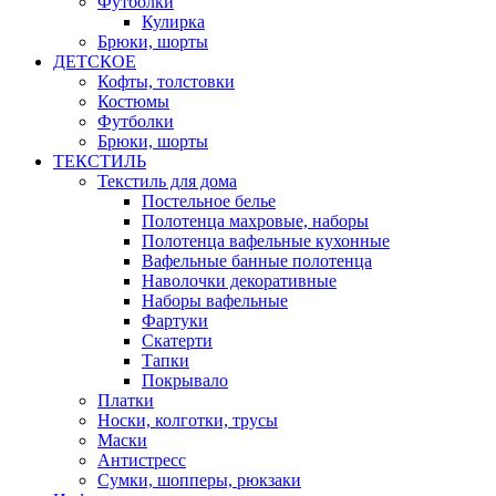
Футболки
Кулирка
Брюки, шорты
ДЕТСКОЕ
Кофты, толстовки
Костюмы
Футболки
Брюки, шорты
ТЕКСТИЛЬ
Текстиль для дома
Постельное белье
Полотенца махровые, наборы
Полотенца вафельные кухонные
Вафельные банные полотенца
Наволочки декоративные
Наборы вафельные
Фартуки
Скатерти
Тапки
Покрывало
Платки
Носки, колготки, трусы
Маски
Антистресс
Сумки, шопперы, рюкзаки