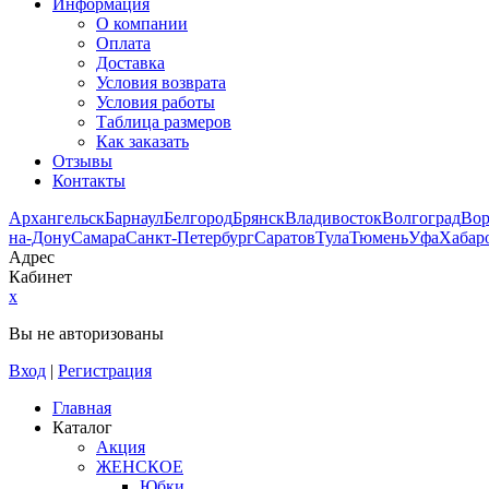
Информация
О компании
Оплата
Доставка
Условия возврата
Условия работы
Таблица размеров
Как заказать
Отзывы
Контакты
Архангельск
Барнаул
Белгород
Брянск
Владивосток
Волгоград
Во
на-Дону
Самара
Санкт-Петербург
Саратов
Тула
Тюмень
Уфа
Хабар
Адрес
Кабинет
x
Вы не авторизованы
Вход
|
Регистрация
Главная
Каталог
Акция
ЖЕНСКОЕ
Юбки