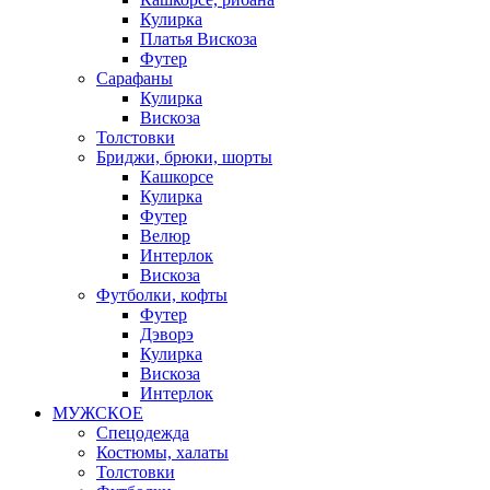
Кулирка
Платья Вискоза
Футер
Сарафаны
Кулирка
Вискоза
Толстовки
Бриджи, брюки, шорты
Кашкорсе
Кулирка
Футер
Велюр
Интерлок
Вискоза
Футболки, кофты
Футер
Дэворэ
Кулирка
Вискоза
Интерлок
МУЖСКОЕ
Спецодежда
Костюмы, халаты
Толстовки