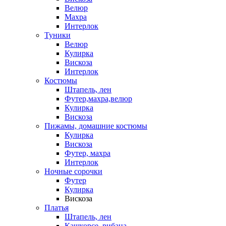
Велюр
Махра
Интерлок
Туники
Велюр
Кулирка
Вискоза
Интерлок
Костюмы
Штапель, лен
Футер,махра,велюр
Кулирка
Вискоза
Пижамы, домашние костюмы
Кулирка
Вискоза
Футер, махра
Интерлок
Ночные сорочки
Футер
Кулирка
Вискоза
Платья
Штапель, лен
Кашкорсе, рибана