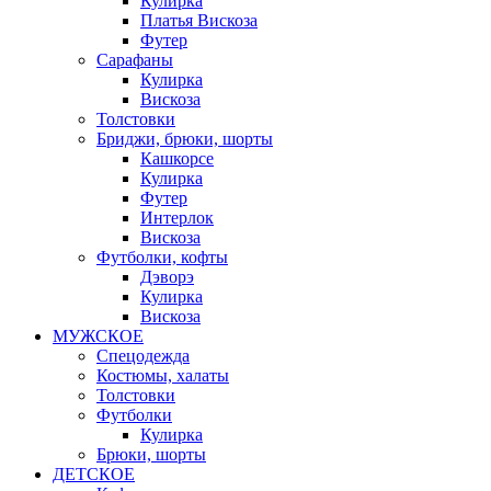
Кулирка
Платья Вискоза
Футер
Сарафаны
Кулирка
Вискоза
Толстовки
Бриджи, брюки, шорты
Кашкорсе
Кулирка
Футер
Интерлок
Вискоза
Футболки, кофты
Дэворэ
Кулирка
Вискоза
МУЖСКОЕ
Спецодежда
Костюмы, халаты
Толстовки
Футболки
Кулирка
Брюки, шорты
ДЕТСКОЕ