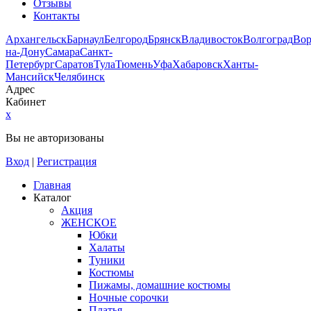
Отзывы
Контакты
Архангельск
Барнаул
Белгород
Брянск
Владивосток
Волгоград
Во
на-Дону
Самара
Санкт-
Петербург
Саратов
Тула
Тюмень
Уфа
Хабаровск
Ханты-
Мансийск
Челябинск
Адрес
Кабинет
x
Вы не авторизованы
Вход
|
Регистрация
Главная
Каталог
Акция
ЖЕНСКОЕ
Юбки
Халаты
Туники
Костюмы
Пижамы, домашние костюмы
Ночные сорочки
Платья