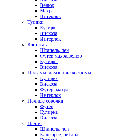
Велюр
Махра
Интерлок
Туники
Кулирка
Вискоза
Интерлок
Костюмы
Штапель, лен
Футер,махра,велюр
Кулирка
Вискоза
Пижамы, домашние костюмы
Кулирка
Вискоза
Футер, махра
Интерлок
Ночные сорочки
Футер
Кулирка
Вискоза
Платья
Штапель, лен
Кашкорсе, рибана