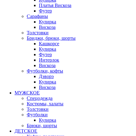
Платья Вискоза
Футер
Сарафаны
Кулирка
Вискоза
Толстовки
Бриджи, брюки, шорты
Кашкорсе
Кулирка
Футер
Интерлок
Вискоза
Футболки, кофты
Дэворэ
Кулирка
Вискоза
МУЖСКОЕ
Спецодежда
Костюмы, халаты
Толстовки
Футболки
Кулирка
Брюки, шорты
ДЕТСКОЕ