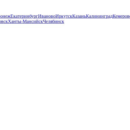
ронеж
Екатеринбург
Иваново
Иркутск
Казань
Калининград
Кемеров
овск
Ханты-Мансийск
Челябинск