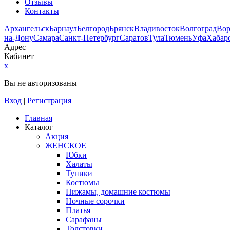
Отзывы
Контакты
Архангельск
Барнаул
Белгород
Брянск
Владивосток
Волгоград
Во
на-Дону
Самара
Санкт-Петербург
Саратов
Тула
Тюмень
Уфа
Хабар
Адрес
Кабинет
x
Вы не авторизованы
Вход
|
Регистрация
Главная
Каталог
Акция
ЖЕНСКОЕ
Юбки
Халаты
Туники
Костюмы
Пижамы, домашние костюмы
Ночные сорочки
Платья
Сарафаны
Толстовки