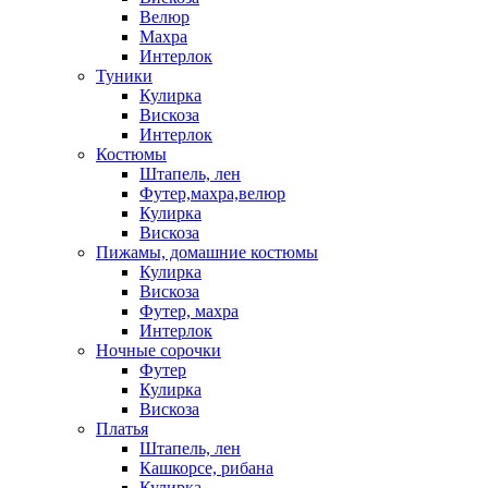
Велюр
Махра
Интерлок
Туники
Кулирка
Вискоза
Интерлок
Костюмы
Штапель, лен
Футер,махра,велюр
Кулирка
Вискоза
Пижамы, домашние костюмы
Кулирка
Вискоза
Футер, махра
Интерлок
Ночные сорочки
Футер
Кулирка
Вискоза
Платья
Штапель, лен
Кашкорсе, рибана
Кулирка