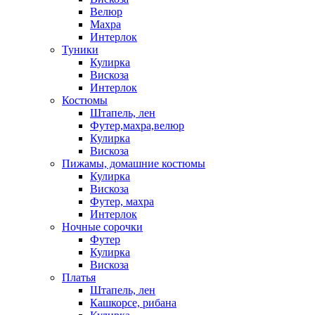
Велюр
Махра
Интерлок
Туники
Кулирка
Вискоза
Интерлок
Костюмы
Штапель, лен
Футер,махра,велюр
Кулирка
Вискоза
Пижамы, домашние костюмы
Кулирка
Вискоза
Футер, махра
Интерлок
Ночные сорочки
Футер
Кулирка
Вискоза
Платья
Штапель, лен
Кашкорсе, рибана