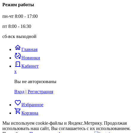
Режим работы
пн-чт 8:00 - 17:00
пт 8:00 - 16:30
сб-вск выходной
home
Главная
published_with_changes
Новинки
door_back
Кабинет
x
Вы не авторизованы
Вход
|
Регистрация
favorite_border
Избранное
shopping_cart
Корзина
Мы используем cookie-файлы и Яндекс.Метрику.
Продолжая
использовать наш сайт, Вы соглашаетесь с их использованием.