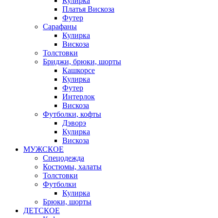
Кулирка
Платья Вискоза
Футер
Сарафаны
Кулирка
Вискоза
Толстовки
Бриджи, брюки, шорты
Кашкорсе
Кулирка
Футер
Интерлок
Вискоза
Футболки, кофты
Дэворэ
Кулирка
Вискоза
МУЖСКОЕ
Спецодежда
Костюмы, халаты
Толстовки
Футболки
Кулирка
Брюки, шорты
ДЕТСКОЕ