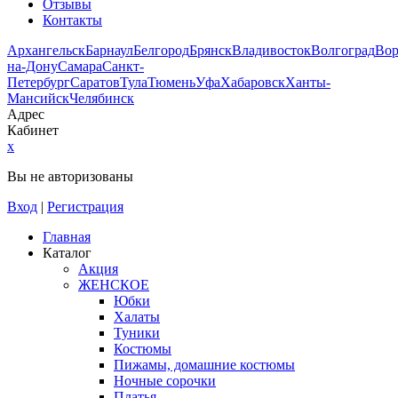
Отзывы
Контакты
Архангельск
Барнаул
Белгород
Брянск
Владивосток
Волгоград
Во
на-Дону
Самара
Санкт-
Петербург
Саратов
Тула
Тюмень
Уфа
Хабаровск
Ханты-
Мансийск
Челябинск
Адрес
Кабинет
x
Вы не авторизованы
Вход
|
Регистрация
Главная
Каталог
Акция
ЖЕНСКОЕ
Юбки
Халаты
Туники
Костюмы
Пижамы, домашние костюмы
Ночные сорочки
Платья