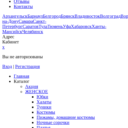
Отзывы
Контакты
Архангельск
Барнаул
Белгород
Брянск
Владивосток
Волгоград
Во
на-Дону
Самара
Санкт-
Петербург
Саратов
Тула
Тюмень
Уфа
Хабаровск
Ханты-
Мансийск
Челябинск
Адрес
Кабинет
x
Вы не авторизованы
Вход
|
Регистрация
Главная
Каталог
Акция
ЖЕНСКОЕ
Юбки
Халаты
Туники
Костюмы
Пижамы, домашние костюмы
Ночные сорочки
Платья