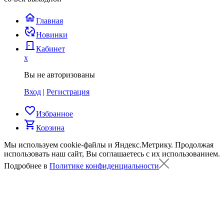
home
Главная
published_with_changes
Новинки
door_back
Кабинет
x
Вы не авторизованы
Вход
|
Регистрация
favorite_border
Избранное
shopping_cart
Корзина
Мы используем cookie-файлы и Яндекс.Метрику.
Продолжая
использовать наш сайт, Вы соглашаетесь с их использованием.
Подробнее в
Политике конфиденциальности