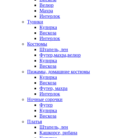
Велюр
Махра
Интерлок
Туники
Кулирка
Вискоза
Интерлок
Костюмы
Штапель, лен
Футер,махра,велюр
Кулирка
Вискоза
Пижамы, домашние костюмы
Кулирка
Вискоза
Футер, махра
Интерлок
Ночные сорочки
Футер
Кулирка
Вискоза
Платья
Штапель, лен
Кашкорсе, рибана