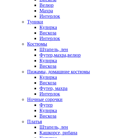
Велюр
Махра
Интерлок
Туники
Кулирка
Вискоза
Интерлок
Костюмы
Штапель, лен
Футер,махра,велюр
Кулирка
Вискоза
Пижамы, домашние костюмы
Кулирка
Вискоза
Футер, махра
Интерлок
Ночные сорочки
Футер
Кулирка
Вискоза
Платья
Штапель, лен
Кашкорсе, рибана