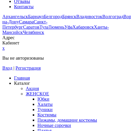
Отзывы
Контакты
Архангельск
Барнаул
Белгород
Брянск
Владивосток
Волгоград
Во
на-Дону
Самара
Санкт-
Петербург
Саратов
Тула
Тюмень
Уфа
Хабаровск
Ханты-
Мансийск
Челябинск
Адрес
Кабинет
x
Вы не авторизованы
Вход
|
Регистрация
Главная
Каталог
Акция
ЖЕНСКОЕ
Юбки
Халаты
Туники
Костюмы
Пижамы, домашние костюмы
Ночные сорочки
Платья