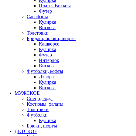
Кулирка
Платья Вискоза
Футер
Сарафаны
Кулирка
Вискоза
Толстовки
Бриджи, брюки, шорты
Кашкорсе
Кулирка
Футер
Интерлок
Вискоза
Футболки, кофты
Дэворэ
Кулирка
Вискоза
МУЖСКОЕ
Спецодежда
Костюмы, халаты
Толстовки
Футболки
Кулирка
Брюки, шорты
ДЕТСКОЕ