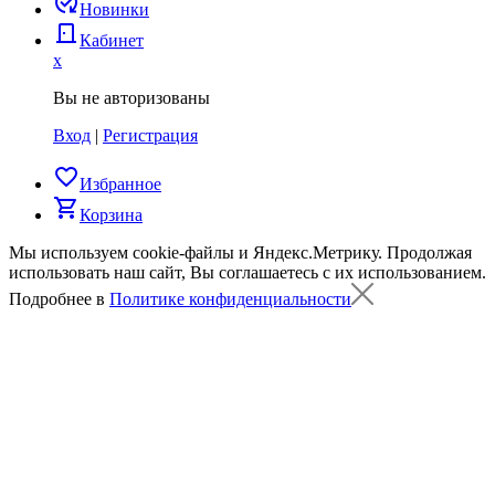
published_with_changes
Новинки
door_back
Кабинет
x
Вы не авторизованы
Вход
|
Регистрация
favorite_border
Избранное
shopping_cart
Корзина
Мы используем cookie-файлы и Яндекс.Метрику.
Продолжая
использовать наш сайт, Вы соглашаетесь с их использованием.
Подробнее в
Политике конфиденциальности