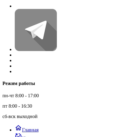
Режим работы
пн-чт 8:00 - 17:00
пт 8:00 - 16:30
сб-вск выходной
home
Главная
published_with_changes