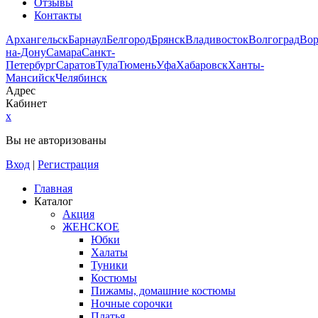
Отзывы
Контакты
Архангельск
Барнаул
Белгород
Брянск
Владивосток
Волгоград
Во
на-Дону
Самара
Санкт-
Петербург
Саратов
Тула
Тюмень
Уфа
Хабаровск
Ханты-
Мансийск
Челябинск
Адрес
Кабинет
x
Вы не авторизованы
Вход
|
Регистрация
Главная
Каталог
Акция
ЖЕНСКОЕ
Юбки
Халаты
Туники
Костюмы
Пижамы, домашние костюмы
Ночные сорочки
Платья