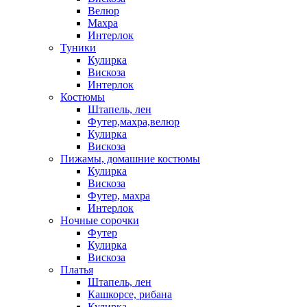
Велюр
Махра
Интерлок
Туники
Кулирка
Вискоза
Интерлок
Костюмы
Штапель, лен
Футер,махра,велюр
Кулирка
Вискоза
Пижамы, домашние костюмы
Кулирка
Вискоза
Футер, махра
Интерлок
Ночные сорочки
Футер
Кулирка
Вискоза
Платья
Штапель, лен
Кашкорсе, рибана
Кулирка