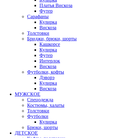
Платья Вискоза
Футер
Сарафаны
Кулирка
Вискоза
Толстовки
Бриджи, брюки, шорты
Кашкорсе
Кулирка
Футер
Интерлок
Вискоза
Футболки, кофты
Дэворэ
Кулирка
Вискоза
МУЖСКОЕ
Спецодежда
Костюмы, халаты
Толстовки
Футболки
Кулирка
Брюки, шорты
ДЕТСКОЕ