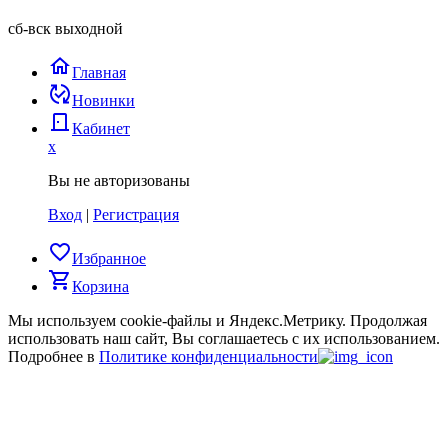
сб-вск выходной
home
Главная
published_with_changes
Новинки
door_back
Кабинет
x
Вы не авторизованы
Вход
|
Регистрация
favorite_border
Избранное
shopping_cart
Корзина
Мы используем cookie-файлы и Яндекс.Метрику.
Продолжая
использовать наш сайт, Вы соглашаетесь с их использованием.
Подробнее в
Политике конфиденциальности