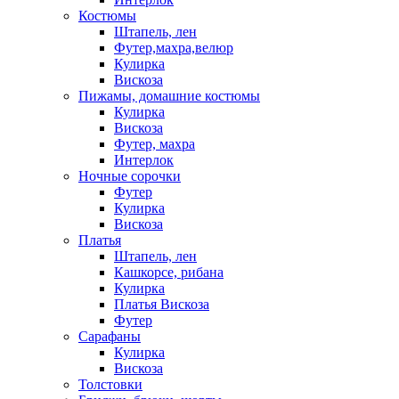
Костюмы
Штапель, лен
Футер,махра,велюр
Кулирка
Вискоза
Пижамы, домашние костюмы
Кулирка
Вискоза
Футер, махра
Интерлок
Ночные сорочки
Футер
Кулирка
Вискоза
Платья
Штапель, лен
Кашкорсе, рибана
Кулирка
Платья Вискоза
Футер
Сарафаны
Кулирка
Вискоза
Толстовки