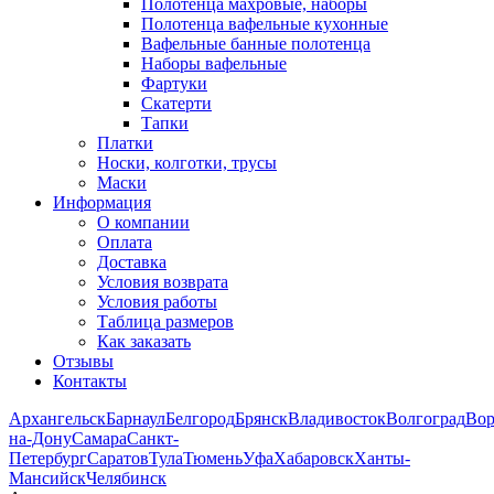
Полотенца махровые, наборы
Полотенца вафельные кухонные
Вафельные банные полотенца
Наборы вафельные
Фартуки
Скатерти
Тапки
Платки
Носки, колготки, трусы
Маски
Информация
О компании
Оплата
Доставка
Условия возврата
Условия работы
Таблица размеров
Как заказать
Отзывы
Контакты
Архангельск
Барнаул
Белгород
Брянск
Владивосток
Волгоград
Во
на-Дону
Самара
Санкт-
Петербург
Саратов
Тула
Тюмень
Уфа
Хабаровск
Ханты-
Мансийск
Челябинск