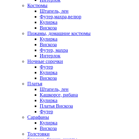
Костюмы
Штапель, лен
Футер,махра,велюр
Кулирка
Вискоза
Пижамы, домашние костюмы
Кулирка
Вискоза
Футер, махра
Интерлок
Ночные сорочки
Футер
Кулирка
Вискоза
Платья
Штапель, лен
Кашкорсе, рибана
Кулирка
Платья Вискоза
Футер
Сарафаны
Кулирка
Вискоза
Толстовки