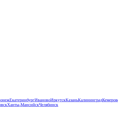
ронеж
Екатеринбург
Иваново
Иркутск
Казань
Калининград
Кемеров
овск
Ханты-Мансийск
Челябинск