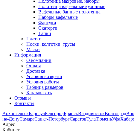
Полотенца махровые, наборы
Полотенца вафельные кухонные
Вафельные банные полотенца
Наборы вафельные
Фартуки
Скатерти
Тапки
Платки
Носки, колготки, трусы
Маски
Информация
О компании
Оплата
Доставка
Условия возврата
Условия работы
Таблица размеров
Как заказать
Отзывы
Контакты
Архангельск
Барнаул
Белгород
Брянск
Владивосток
Волгоград
Во
на-Дону
Самара
Санкт-Петербург
Саратов
Тула
Тюмень
Уфа
Хабар
Адрес
Кабинет