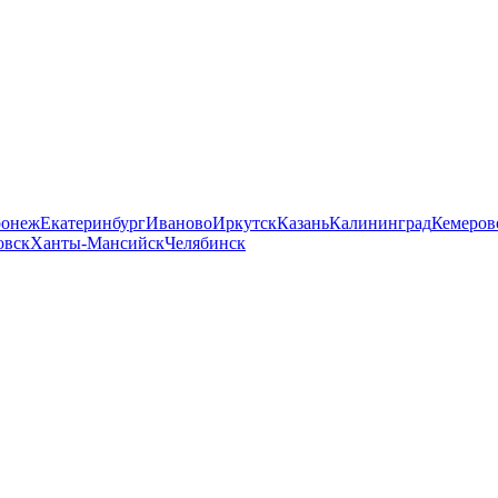
ронеж
Екатеринбург
Иваново
Иркутск
Казань
Калининград
Кемеров
овск
Ханты-Мансийск
Челябинск