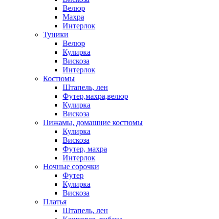
Велюр
Махра
Интерлок
Туники
Велюр
Кулирка
Вискоза
Интерлок
Костюмы
Штапель, лен
Футер,махра,велюр
Кулирка
Вискоза
Пижамы, домашние костюмы
Кулирка
Вискоза
Футер, махра
Интерлок
Ночные сорочки
Футер
Кулирка
Вискоза
Платья
Штапель, лен