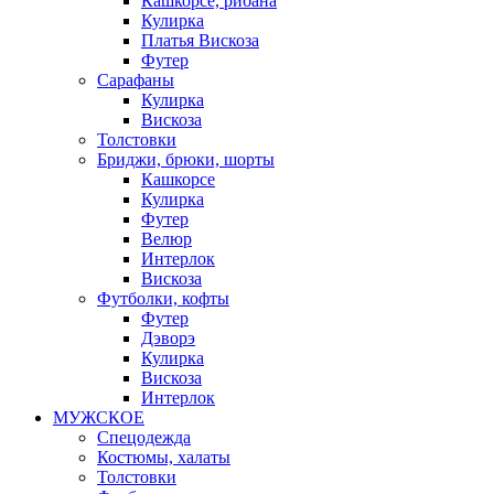
Кашкорсе, рибана
Кулирка
Платья Вискоза
Футер
Сарафаны
Кулирка
Вискоза
Толстовки
Бриджи, брюки, шорты
Кашкорсе
Кулирка
Футер
Велюр
Интерлок
Вискоза
Футболки, кофты
Футер
Дэворэ
Кулирка
Вискоза
Интерлок
МУЖСКОЕ
Спецодежда
Костюмы, халаты
Толстовки