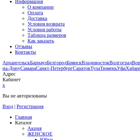
Информация
О компании
Оплата
Доставка
Условия возврата
Условия работы
Таблица размеров
Как заказать
Отзывы
Контакты
Архангельск
Барнаул
Белгород
Брянск
Владивосток
Волгоград
Во
на-Дону
Самара
Санкт-Петербург
Саратов
Тула
Тюмень
Уфа
Хабар
Адрес
Кабинет
x
Вы не авторизованы
Вход
|
Регистрация
Главная
Каталог
Акция
ЖЕНСКОЕ
Юбки