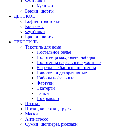
Футболки
Кулирка
Брюки, шорты
ДЕТСКОЕ
Кофты, толстовки
Костюмы
Футболки
Брюки, шорты
ТЕКСТИЛЬ
Текстиль для дома
Постельное белье
Полотенца махровые, наборы
Полотенца вафельные кухонные
Вафельные банные полотенца
Наволочки декоративные
Наборы вафельные
Фартуки
Скатерти
Тапки
Покрывало
Платки
Носки, колготки, трусы
Маски
Антистресс
Сумки, шопперы, рюкзаки