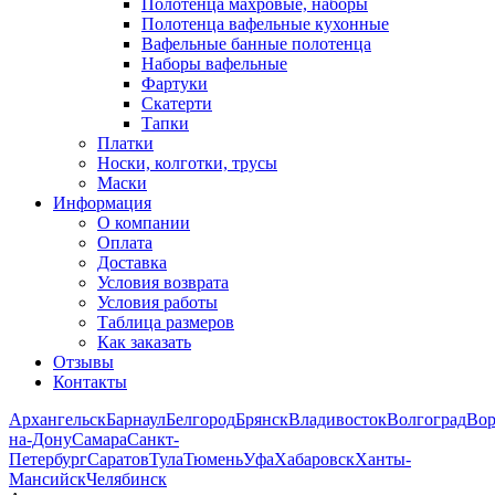
Полотенца махровые, наборы
Полотенца вафельные кухонные
Вафельные банные полотенца
Наборы вафельные
Фартуки
Скатерти
Тапки
Платки
Носки, колготки, трусы
Маски
Информация
О компании
Оплата
Доставка
Условия возврата
Условия работы
Таблица размеров
Как заказать
Отзывы
Контакты
Архангельск
Барнаул
Белгород
Брянск
Владивосток
Волгоград
Во
на-Дону
Самара
Санкт-
Петербург
Саратов
Тула
Тюмень
Уфа
Хабаровск
Ханты-
Мансийск
Челябинск