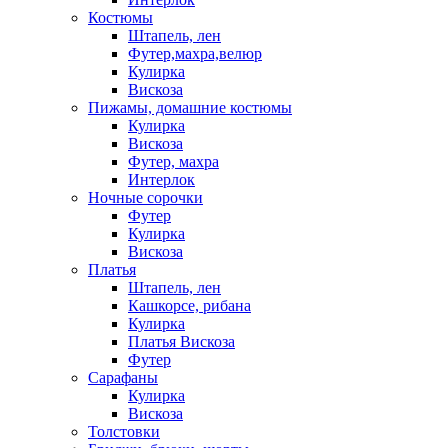
Костюмы
Штапель, лен
Футер,махра,велюр
Кулирка
Вискоза
Пижамы, домашние костюмы
Кулирка
Вискоза
Футер, махра
Интерлок
Ночные сорочки
Футер
Кулирка
Вискоза
Платья
Штапель, лен
Кашкорсе, рибана
Кулирка
Платья Вискоза
Футер
Сарафаны
Кулирка
Вискоза
Толстовки